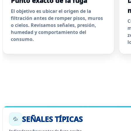
Punto exacto de la fuga
D
El objetivo es ubicar el origen de la
filtración antes de romper pisos, muros
C
o cielos. Revisamos señales, presión,
m
humedad y comportamiento del
z
consumo.
l
SEÑALES TÍPICAS
💦