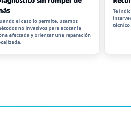
iagnóstico sin romper de
Reco
más
Te indi
interve
uando el caso lo permite, usamos
técnico
étodos no invasivos para acotar la
ona afectada y orientar una reparación
ocalizada.