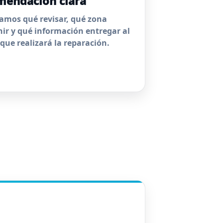
mendación clara
camos qué revisar, qué zona
nir y qué información entregar al
 que realizará la reparación.