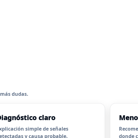
n más dudas.
iagnóstico claro
Meno
xplicación simple de señales
Recomen
etectadas y causa probable.
donde c