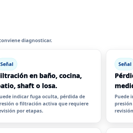
conviene diagnosticar.
Señal
Señal
iltración en baño, cocina,
Pérdi
atio, shaft o losa.
medid
uede indicar fuga oculta, pérdida de
Puede i
resión o filtración activa que requiere
presión
evisión por etapas.
revisió