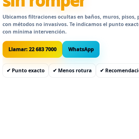
sin romper
Ubicamos filtraciones ocultas en baños, muros, pisos, p
con métodos no invasivos. Te indicamos el punto exact
con mínima intervención.
Llamar: 22 683 7000
WhatsApp
✔ Punto exacto
✔ Menos rotura
✔ Recomendació