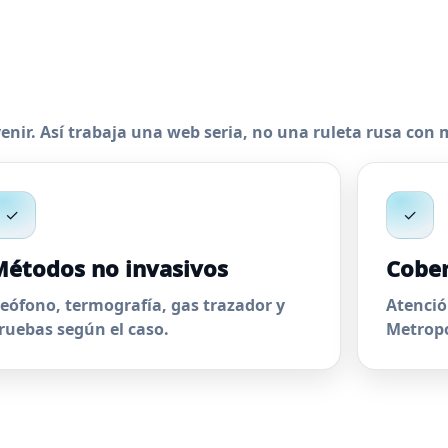
nir. Así trabaja una web seria, no una ruleta rusa con m
✓
✓
étodos no invasivos
Cober
eófono, termografía, gas trazador y
Atenció
ruebas según el caso.
Metropo