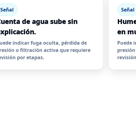
Señal
Señal
uenta de agua sube sin
Hume
xplicación.
en mu
uede indicar fuga oculta, pérdida de
Puede i
resión o filtración activa que requiere
presión
evisión por etapas.
revisió