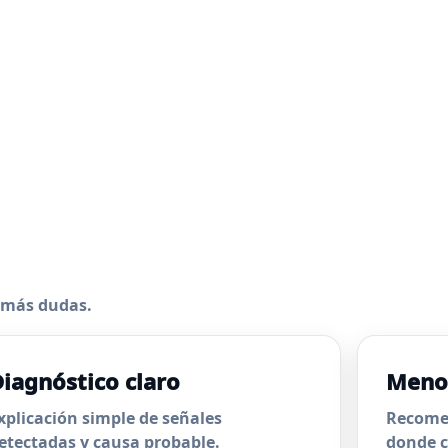
n más dudas.
iagnóstico claro
Meno
xplicación simple de señales
Recomen
etectadas y causa probable.
donde c