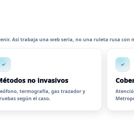
nir. Así trabaja una web seria, no una ruleta rusa con m
✓
✓
étodos no invasivos
Cober
eófono, termografía, gas trazador y
Atenció
ruebas según el caso.
Metropo