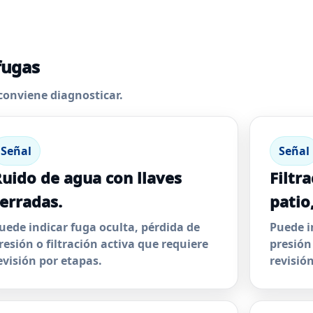
fugas
conviene diagnosticar.
Señal
Señal
uido de agua con llaves
Filtr
erradas.
patio,
uede indicar fuga oculta, pérdida de
Puede i
resión o filtración activa que requiere
presión
evisión por etapas.
revisió