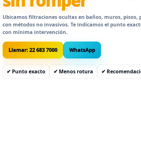
sin romper
Ubicamos filtraciones ocultas en baños, muros, pisos, p
con métodos no invasivos. Te indicamos el punto exact
con mínima intervención.
Llamar: 22 683 7000
WhatsApp
✔ Punto exacto
✔ Menos rotura
✔ Recomendació