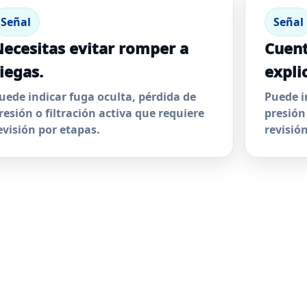
Señal
Señal
ecesitas evitar romper a
Cuent
iegas.
expli
uede indicar fuga oculta, pérdida de
Puede i
resión o filtración activa que requiere
presión
evisión por etapas.
revisió