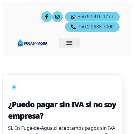
+56 9 5416 1777
+56 2 2683 7000
Ingreso cliente
Pagos online
Respuesta frecuente
¿Puedo pagar sin IVA si no soy
empresa?
Sí. En Fuga-de-Agua.cl aceptamos pagos sin IVA