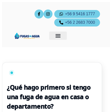
+56 9 5416 1777
+56 2 2683 7000
Ingreso cliente
Pagos online
Respuesta frecuente
¿Qué hago primero si tengo
una fuga de agua en casa o
departamento?