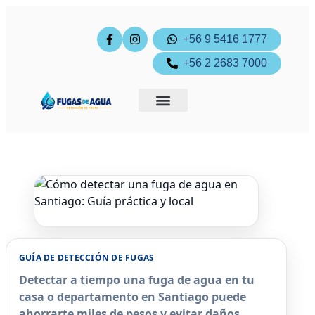
+56 9 5416 1777
+56 2 2683 7000
Ingreso cliente
Pagos online
GUÍA DE DETECCIÓN DE FUGAS
Detectar a tiempo una fuga de agua en tu
casa o departamento en Santiago puede
ahorrarte miles de pesos y evitar daños